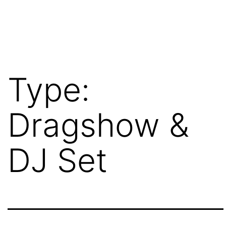
Aller
au
contenu
Type:
Dragshow &
DJ Set