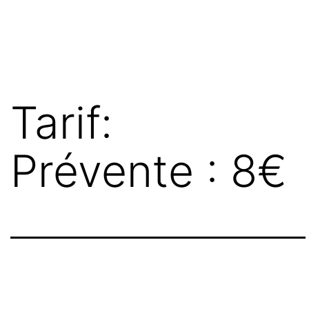
Aller
au
contenu
Tarif:
Prévente : 8€