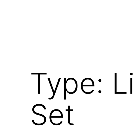
Aller
au
contenu
Type: L
Set