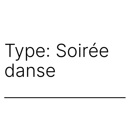
Aller
au
contenu
Type: Soirée
danse